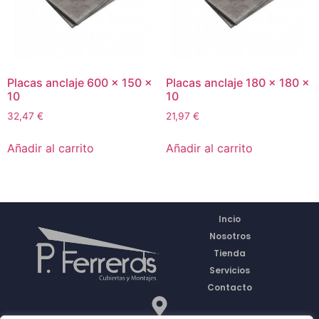
Placas anclaje 600 x 150 x
Placas anclaje 180 x 180 x
10
10
32,47
€
21,97
€
Añadir al carrito
Añadir al carrito
Incio
Nosotros
Tienda
Servicios
Contacto