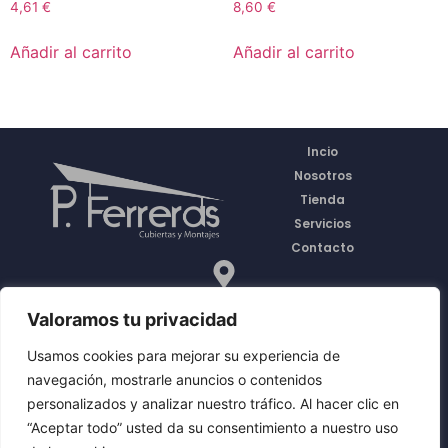
4,61
€
8,60
€
Añadir al carrito
Añadir al carrito
Incio
Nosotros
Tienda
Servicios
Contacto
C/ Ronda del Sauce
Valoramos tu privacidad
Pol Industrial La Mora,
47193
Usamos cookies para mejorar su experiencia de
La Cistérniga, Valladolid
navegación, mostrarle anuncios o contenidos
Financiado por la Unión Europea-Next Generation EU
personalizados y analizar nuestro tráfico. Al hacer clic en
“Aceptar todo” usted da su consentimiento a nuestro uso
Política de privacidad
Política de cookies